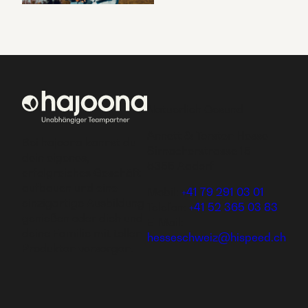
Natuerlich Gesund
Annett & Torsten Hesse
Bei hajoona kannst du
Sirnacherstrasse 15
dein eigenes,
8355 Aadorf
erfolgreiches Geschäft
aufbauen und eine
Mobil:
+41 79 291 03 01
einzigartige Ausbildung
Telefon:
+41 52 365 03 83
genießen oder dich und
E-Mail:
deine Familie mit tollen
hesseschweiz@hispeed.ch
Produkten versorgen.