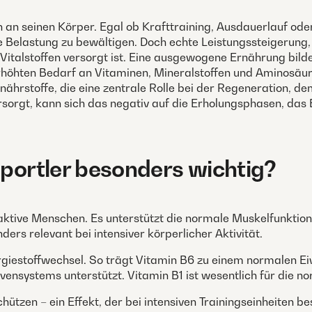
n an seinen Körper. Egal ob Krafttraining, Ausdauerlauf ode
 Belastung zu bewältigen. Doch echte Leistungssteigerung,
italstoffen versorgt ist. Eine ausgewogene Ernährung bildet
öhten Bedarf an Vitaminen, Mineralstoffen und Aminosäuren
onährstoffe, die eine zentrale Rolle bei der Regeneration, 
ersorgt, kann sich das negativ auf die Erholungsphasen, das
Sportler besonders wichtig?
 aktive Menschen. Es unterstützt die normale Muskelfunktion,
ers relevant bei intensiver körperlicher Aktivität.
ergiestoffwechsel. So trägt Vitamin B6 zu einem normalen E
ensystems unterstützt. Vitamin B1 ist wesentlich für die n
schützen – ein Effekt, der bei intensiven Trainingseinheiten 