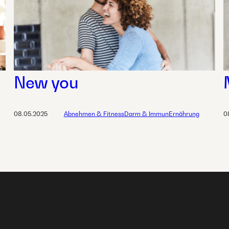
New you
08.05.2025
Abnehmen & Fitness
Darm & Immun
Ernährung
0