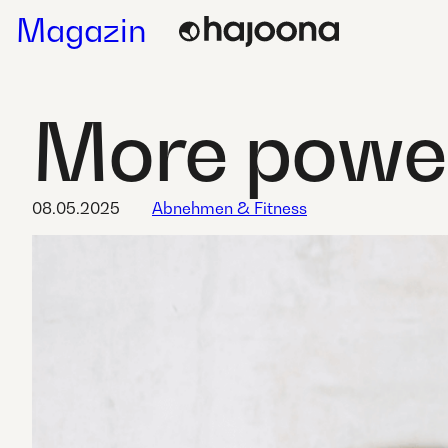
Skip
Magazin
to
content
More power
08.05.2025
Abnehmen & Fitness