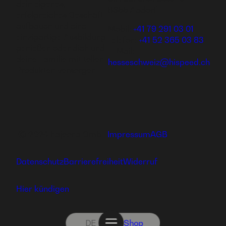
dein eigenes,
8355 Aadorf
erfolgreiches Geschäft
aufbauen und eine
Mobil:
+41 79 291 03 01
einzigartige Ausbildung
Telefon:
+41 52 365 03 83
genießen oder dich und
E-Mail:
deine Familie mit tollen
hesseschweiz@hispeed.ch
Produkten versorgen.
Ⓒ 2024 hajoona GmbH
Impressum
AGB
Datenschutz
Barrierefreiheit
Widerruf
Hier kündigen
DE
Shop