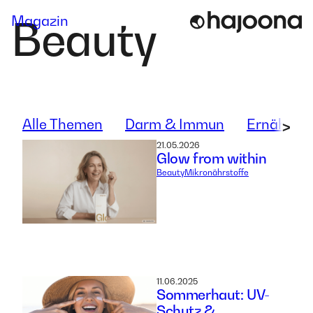
Skip
Magazin
Beauty
to
content
Alle Themen
Darm & Immun
Ernährun
>
21.05.2026
Glow from within
Beauty
Mikronährstoffe
11.06.2025
Sommerhaut: UV-
Schutz &