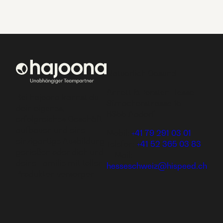
Natuerlich Gesund
Annett & Torsten Hesse
Bei hajoona kannst du
Sirnacherstrasse 15
dein eigenes,
8355 Aadorf
erfolgreiches Geschäft
aufbauen und eine
Mobil:
+41 79 291 03 01
einzigartige Ausbildung
Telefon:
+41 52 365 03 83
genießen oder dich und
E-Mail:
deine Familie mit tollen
hesseschweiz@hispeed.ch
Produkten versorgen.